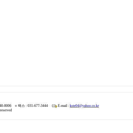
340-8006 ○ 팩스 : 031-677-3444
E-mail :
kste04@yahoo.co.kr
reserved