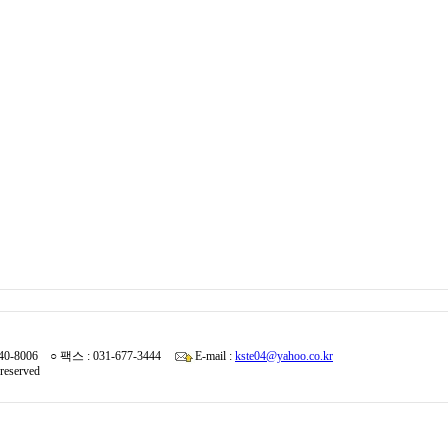
340-8006 ○ 팩스 : 031-677-3444
E-mail :
kste04@yahoo.co.kr
reserved