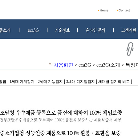
처음화면
> eca3G > eca3Gt소개 > 특
|
|
|
|
|
장점
1세대 기계접지
2세대 기능접지
3세대 디지털접지
세대별 접지의 비교