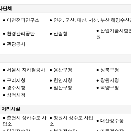
공사단체
● 이천전파연구소
● 인천, 군산, 대산, 서산, 부산 해양수산
● 산업기술시험
● 환경관리공단
● 산림청
원
● 관광공사
● 서울시 지하철공사
● 용산구청
● 성북구청
● 구리시청
● 천안시청
● 창원시청
● 광주시청
● 일산구청
● 덕양구청
● 삼척시청
수 처리시설
● 춘천시 상하수도 사
● 창원시 상수도 사업
● 대산정수장
업소
소