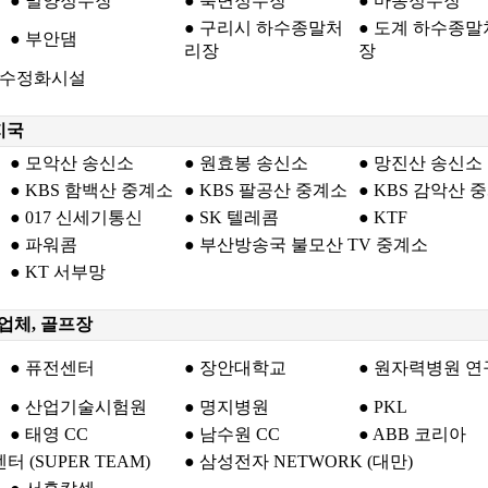
● 밀양정수장
● 북면정수장
● 마동정수장
● 구리시 하수종말처
● 도계 하수종
● 부안댐
리장
장
폐수정화시설
지국
● 모악산 송신소
● 원효봉 송신소
● 망진산 송신소
● KBS 함백산 중계소
● KBS 팔공산 중계소
● KBS 감악산 
● 017 신세기통신
● SK 텔레콤
● KTF
● 파워콤
● 부산방송국 불모산 TV 중계소
● KT 서부망
산업체, 골프장
● 퓨전센터
● 장안대학교
● 원자력병원 
● 산업기술시험원
● 명지병원
● PKL
● 태영 CC
● 남수원 CC
● ABB 코리아
(SUPER TEAM)
● 삼성전자 NETWORK (대만)