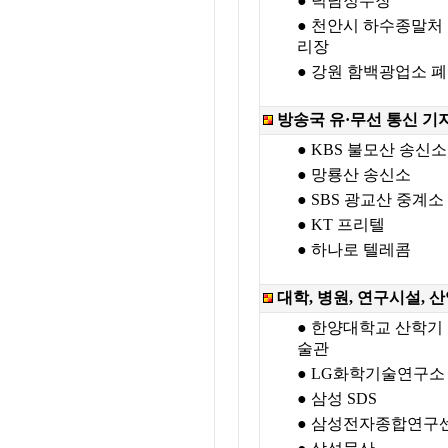
● 덕남정수장
● 천안시 하수종말처
리장
● 강원 함백광업소 
방송국 유·무선 통신 기
● KBS 불모산 송신소
● 망룡산 송신소
● SBS 광교산 중계소
● KT 프리텔
● 하나로 텔레콤
대학, 병원, 연구시설, 
● 한양대학교 산학기
술관
● LG화학기술연구소
● 삼성 SDS
● 삼성전자종합연구센터 